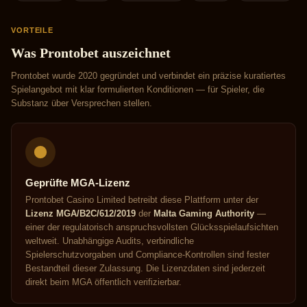
VORTEILE
Was Prontobet auszeichnet
Prontobet wurde 2020 gegründet und verbindet ein präzise kuratiertes
Spielangebot mit klar formulierten Konditionen — für Spieler, die
Substanz über Versprechen stellen.
Geprüfte MGA-Lizenz
Prontobet Casino Limited betreibt diese Plattform unter der
Lizenz MGA/B2C/612/2019
der
Malta Gaming Authority
—
einer der regulatorisch anspruchsvollsten Glücksspielaufsichten
weltweit. Unabhängige Audits, verbindliche
Spielerschutzvorgaben und Compliance-Kontrollen sind fester
Bestandteil dieser Zulassung. Die Lizenzdaten sind jederzeit
direkt beim MGA öffentlich verifizierbar.