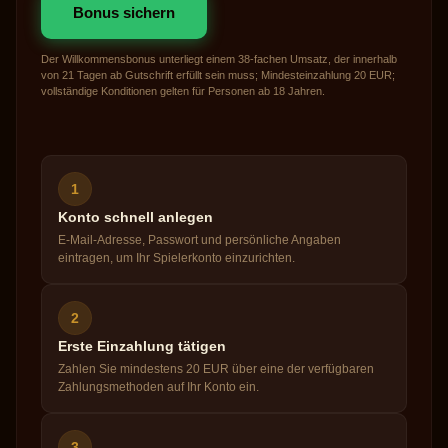
Bonus sichern
Der Willkommensbonus unterliegt einem 38-fachen Umsatz, der innerhalb
von 21 Tagen ab Gutschrift erfüllt sein muss; Mindesteinzahlung 20 EUR;
vollständige Konditionen gelten für Personen ab 18 Jahren.
1
Konto schnell anlegen
E-Mail-Adresse, Passwort und persönliche Angaben
eintragen, um Ihr Spielerkonto einzurichten.
2
Erste Einzahlung tätigen
Zahlen Sie mindestens 20 EUR über eine der verfügbaren
Zahlungsmethoden auf Ihr Konto ein.
3