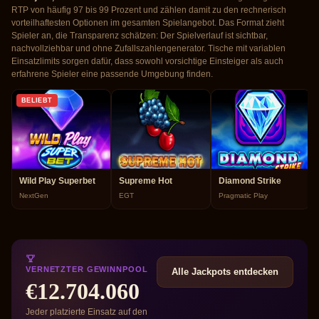
RTP von häufig 97 bis 99 Prozent und zählen damit zu den rechnerisch
vorteilhaftesten Optionen im gesamten Spielangebot. Das Format zieht
Spieler an, die Transparenz schätzen: Der Spielverlauf ist sichtbar,
nachvollziehbar und ohne Zufallszahlengenerator. Tische mit variablen
Einsatzlimits sorgen dafür, dass sowohl vorsichtige Einsteiger als auch
erfahrene Spieler eine passende Umgebung finden.
BELIEBT
Wild Play Superbet
Supreme Hot
Diamond Strike
NextGen
EGT
Pragmatic Play
VERNETZTER GEWINNPOOL
Alle Jackpots entdecken
€12.704.060
Jeder platzierte Einsatz auf den