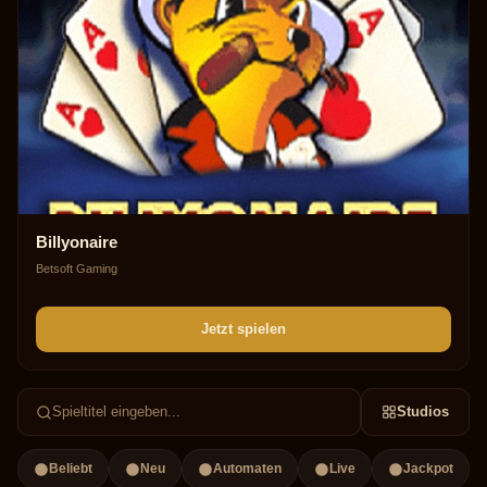
Billyonaire
Betsoft Gaming
Jetzt spielen
Spieltitel eingeben...
Studios
Beliebt
Neu
Automaten
Live
Jackpot