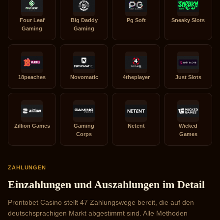
Four Leaf
Big Daddy
Pg Soft
Sneaky Slots
Gaming
Gaming
18peaches
Novomatic
4theplayer
Just Slots
Zillion Games
Gaming
Netent
Wicked
Corps
Games
ZAHLUNGEN
Einzahlungen und Auszahlungen im Detail
Prontobet Casino stellt 47 Zahlungswege bereit, die auf den
deutschsprachigen Markt abgestimmt sind. Alle Methoden