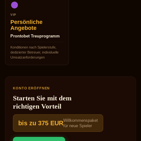
VIP
Persönliche
Angebote
Prontobet Treuprogramm
Konditionen nach Spielerstufe,
dedizierter Betreuer, individuelle
Umsatzanforderungen
KONTO ERÖFFNEN
Starten Sie mit dem
richtigen Vorteil
Willkommenspaket
bis zu 375 EUR
für neue Spieler