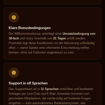
Klare Bonusbedingungen
Der Willkommensbonus unterliegt einer
Umsatzbedingung von
38-fach
und muss innerhalb von
21 Tagen
erfüllt werden.
Prontobet legt diese Konditionen vor der Aktivierung vollständig
offen — damit Spieler eine informierte Entscheidung treffen
können, ohne auf Fußnoten angewiesen zu sein.
Support in elf Sprachen
Das Supportteam ist in
11 Sprachen
erreichbar und bearbeitet
Anfragen per Live-Chat und E-Mail. Antworten kommen von
geschulten Mitarbeitern, die sachkundig auf konkrete Fragen
eingehen — kein automatisiertes Baukastensystem, das