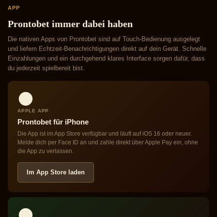
APP
Prontobet immer dabei haben
Die nativen Apps von Prontobet sind auf Touch-Bedienung ausgelegt
und liefern Echtzeit-Benachrichtigungen direkt auf dein Gerät. Schnelle
Einzahlungen und ein durchgehend klares Interface sorgen dafür, dass
du jederzeit spielbereit bist.
APPLE APP
Prontobet für iPhone
Die App ist im App Store verfügbar und läuft auf iOS 16 oder neuer.
Melde dich per Face ID an und zahle direkt über Apple Pay ein, ohne
die App zu verlassen.
Im App Store laden