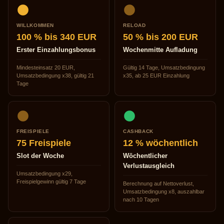
WILLKOMMEN
RELOAD
100 % bis 340 EUR
50 % bis 200 EUR
Erster Einzahlungsbonus
Wochenmitte Aufladung
Mindesteinsatz 20 EUR,
Gültig 14 Tage, Umsatzbedingung
Umsatzbedingung x38, gültig 21
x35, ab 25 EUR Einzahlung
Tage
FREISPIELE
CASHBACK
75 Freispiele
12 % wöchentlich
Slot der Woche
Wöchentlicher
Verlustausgleich
Umsatzbedingung x29,
Freispielgewinn gültig 7 Tage
Berechnung auf Nettoverlust,
Umsatzbedingung x8, auszahlbar
nach 10 Tagen