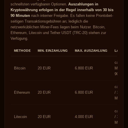
schnellsten verfügbaren Optionen.
Auszahlungen in
Kryptowährung erfolgen in der Regel innerhalb von 30 bis
90 Minuten
nach interner Freigabe. Es fallen keine Prontobet-
seitigen Transaktionsgebühren an; lediglich die
netzwerküblichen Miner-Fees liegen beim Nutzer. Bitcoin,
Ethereum, Litecoin und Tether USDT (TRC-20) stehen zur
Verfügung.
METHODE
MIN. EINZAHLUNG
MAX. AUSZAHLUNG
LAUFZE
ca. 10
Bitcoin
20 EUR
6.800 EUR
Min. / 3
90 Min.
ca. 2 Mi
Ethereum
20 EUR
6.800 EUR
/ 30-60
Min.
ca. 3 Mi
Litecoin
20 EUR
4.000 EUR
/ 30-60
Min.