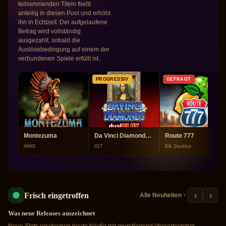
teilnehmenden Titeln fließt
anteilig in diesen Pool und erhöht
ihn in Echtzeit. Der aufgelaufene
Betrag wird vollständig
ausgezahlt, sobald die
Auslösebedingung auf einem der
verbundenen Spiele erfüllt ist.
PROGRESSIV
GEFRAGT
Montezuma
Da Vinci Diamonds Dual Play
Route 777
WMS
IGT
Elk Studios
Frisch eingetroffen
‹
›
Alle Neuheiten
Was neue Releases auszeichnet